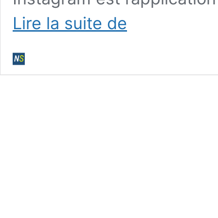
Pourquoi
Lire la suite de
si
peu
de
clubs
utilisent
Instagram
?