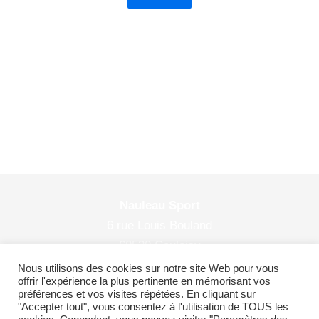
Nauleau Sport
6 rue Louis Bouland
60530 Couloisy
© 2026 Nauleau Sport
Nous utilisons des cookies sur notre site Web pour vous
offrir l'expérience la plus pertinente en mémorisant vos
préférences et vos visites répétées. En cliquant sur
"Accepter tout", vous consentez à l'utilisation de TOUS les