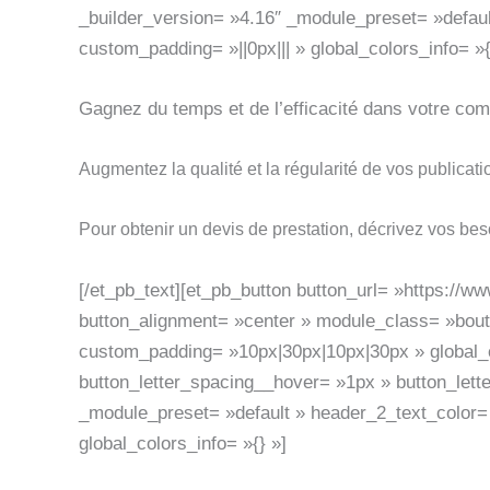
_builder_version= »4.16″ _module_preset= »default
custom_padding= »||0px||| » global_colors_info= »{
Gagnez du temps et de l’efficacité dans votre co
Augmentez la qualité et la régularité de vos publicat
Pour obtenir un devis de prestation, décrivez vos bes
[/et_pb_text][et_pb_button button_url= »https://
button_alignment= »center » module_class= »bouto
custom_padding= »10px|30px|10px|30px » global_
button_letter_spacing__hover= »1px » button_lett
_module_preset= »default » header_2_text_color=
global_colors_info= »{} »]