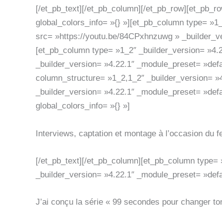
[/et_pb_text][/et_pb_column][/et_pb_row][et_pb_r
global_colors_info= »{} »][et_pb_column type= »1_
src= »https://youtu.be/84CPxhnzuwg » _builder_ve
[et_pb_column type= »1_2″ _builder_version= »4.2
_builder_version= »4.22.1″ _module_preset= »defau
column_structure= »1_2,1_2″ _builder_version= »4
_builder_version= »4.22.1″ _module_preset= »defau
global_colors_info= »{} »]
Interviews, captation et montage à l’occasion du f
[/et_pb_text][/et_pb_column][et_pb_column type= »
_builder_version= »4.22.1″ _module_preset= »defau
J’ai conçu la série « 99 secondes pour changer ton