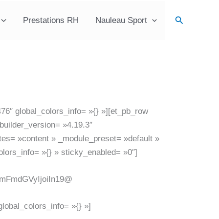
Recherche
Prestations RH
Nauleau Sport
76″ global_colors_info= »{} »][et_pb_row
builder_version= »4.19.3″
utes= »content » _module_preset= »default »
lors_info= »{} » sticky_enabled= »0″]
ImFmdGVyIjoiIn19@
lobal_colors_info= »{} »]