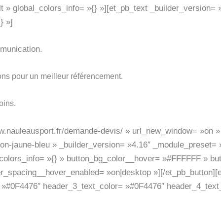
 » global_colors_info= »{} »][et_pb_text _builder_version= 
} »]
mmunication.
ions pour un meilleur référencement.
oins.
www.nauleausport.fr/demande-devis/ » url_new_window= »on 
n-jaune-bleu » _builder_version= »4.16″ _module_preset= »
colors_info= »{} » button_bg_color__hover= »#FFFFFF » bu
er_spacing__hover_enabled= »on|desktop »][/et_pb_button][e
 »#0F4476″ header_3_text_color= »#0F4476″ header_4_text_