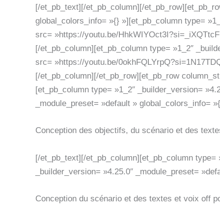
[/et_pb_text][/et_pb_column][/et_pb_row][et_pb_r
global_colors_info= »{} »][et_pb_column type= »1_
src= »https://youtu.be/HhkWIYOct3I?si=_iXQTtcFk
[/et_pb_column][et_pb_column type= »1_2″ _builde
src= »https://youtu.be/0okhFQLYrpQ?si=1N17TDQsB
[/et_pb_column][/et_pb_row][et_pb_row column_str
[et_pb_column type= »1_2″ _builder_version= »4.22
_module_preset= »default » global_colors_info= »{
Conception des objectifs, du scénario et des texte
[/et_pb_text][/et_pb_column][et_pb_column type= »
_builder_version= »4.25.0″ _module_preset= »defau
Conception du scénario et des textes et voix off p