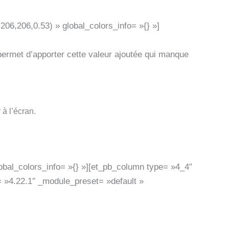
06,206,0.53) » global_colors_info= »{} »]
ermet d’apporter cette valeur ajoutée qui manque
 à l’écran.
obal_colors_info= »{} »][et_pb_column type= »4_4″
= »4.22.1″ _module_preset= »default »