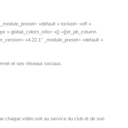
seaux confondus.
″ _module_preset= »default » locked= »off »
px » global_colors_info= »{} »][et_pb_column
der_version= »4.22.1″ _module_preset= »default »
ternet et ses réseaux sociaux.
ue chaque vidéo soit au service du club et de son