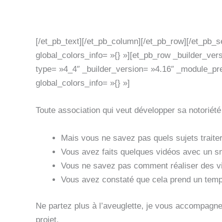
La vidéo est le
[/et_pb_text][/et_pb_column][/et_pb_row][/et_pb_s
global_colors_info= »{} »][et_pb_row _builder_ve
type= »4_4″ _builder_version= »4.16″ _module_pres
global_colors_info= »{} »]
Toute association qui veut développer sa notoriété
Mais vous ne savez pas quels sujets traite
Vous avez faits quelques vidéos avec un sm
Vous ne savez pas comment réaliser des v
Vous avez constaté que cela prend un temp
Ne partez plus à l’aveuglette, je vous accompagne
projet.