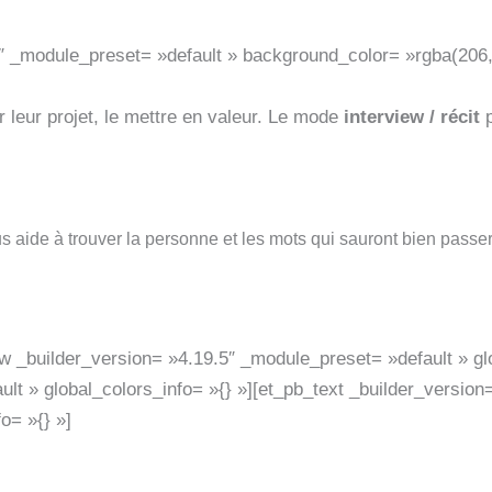
1″ _module_preset= »default » background_color= »rgba(206,2
r leur projet, le mettre en valeur. Le mode
interview / récit
p
s aide à trouver la personne et les mots qui sauront bien passer
ow _builder_version= »4.19.5″ _module_preset= »default » gl
lt » global_colors_info= »{} »][et_pb_text _builder_version
o= »{} »]