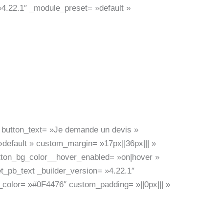
»4.22.1″ _module_preset= »default »
» button_text= »Je demande un devis »
default » custom_margin= »17px||36px||| »
tton_bg_color__hover_enabled= »on|hover »
t_pb_text _builder_version= »4.22.1″
color= »#0F4476″ custom_padding= »||0px||| »