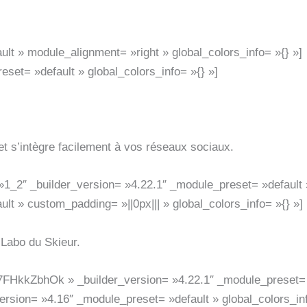
lt » module_alignment= »right » global_colors_info= »{} »]
eset= »default » global_colors_info= »{} »]
et s’intègre facilement à vos réseaux sociaux.
1_2″ _builder_version= »4.22.1″ _module_preset= »default »
lt » custom_padding= »||0px||| » global_colors_info= »{} »]
 Labo du Skieur.
h7FHkkZbhOk » _builder_version= »4.22.1″ _module_preset= »
ersion= »4.16″ _module_preset= »default » global_colors_in