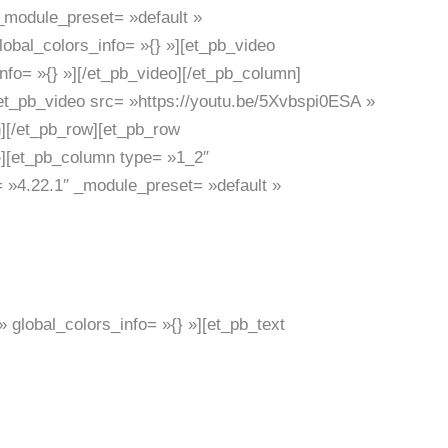
_module_preset= »default »
lobal_colors_info= »{} »][et_pb_video
nfo= »{} »][/et_pb_video][/et_pb_column]
[et_pb_video src= »https://youtu.be/5Xvbspi0ESA »
n][/et_pb_row][et_pb_row
»][et_pb_column type= »1_2″
= »4.22.1″ _module_preset= »default »
 global_colors_info= »{} »][et_pb_text