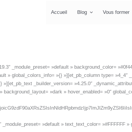
Accueil
Blog
Vous former
.19.3″ _module_preset= »default » background_color= »#0f44
ult » global_colors_info= »{} »][et_pb_column type= »4_4″ _
} »][et_pb_text _builder_version= »4.25.0″ _dynamic_attrib
r » background_layout= »dark » hover_enabled= »0″ global_co
oicG9zdF90aXRsZSIsInNldHRpbmdzIjp7ImJlZm9yZSI6IiIs
1″ _module_preset= »default » text_text_color= »#FFFFFF » g