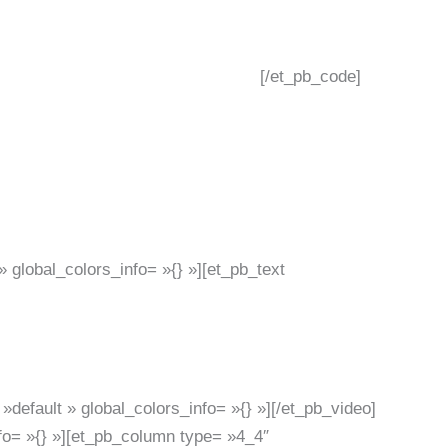
[/et_pb_code]
 global_colors_info= »{} »][et_pb_text
default » global_colors_info= »{} »][/et_pb_video]
fo= »{} »][et_pb_column type= »4_4″