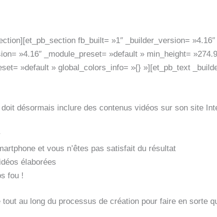
 contenu qui génère le plus de vues sur Internet, sites et ré
ection][et_pb_section fb_built= »1″ _builder_version= »4.16
rsion= »4.16″ _module_preset= »default » min_height= »274.9
et= »default » global_colors_info= »{} »][et_pb_text _buil
 doit désormais inclure des contenus vidéos sur son site In
r
artphone et vous n’êtes pas satisfait du résultat
idéos élaborées
s fou !
 tout au long du processus de création pour faire en sorte q