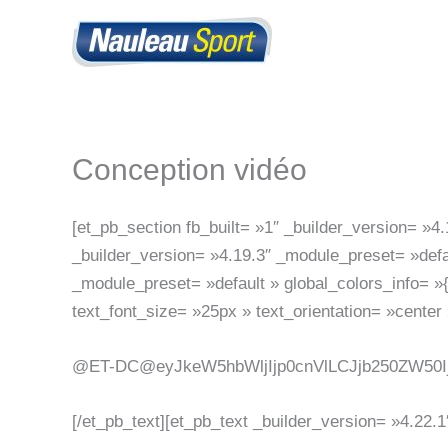
Aller
au
contenu
Conception vidéo
[et_pb_section fb_built= »1″ _builder_version= »4
_builder_version= »4.19.3″ _module_preset= »defa
_module_preset= »default » global_colors_info= »{
text_font_size= »25px » text_orientation= »cente
@ET-DC@eyJkeW5hbWljIjp0cnVlLCJjb250ZW50Ij
[/et_pb_text][et_pb_text _builder_version= »4.22.