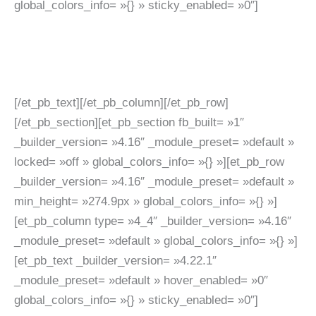
global_colors_info= »{} » sticky_enabled= »0″]
Les podcast audio sont une forme alternative de
contenus à forte valeur ajoutée
[/et_pb_text][/et_pb_column][/et_pb_row]
[/et_pb_section][et_pb_section fb_built= »1″
_builder_version= »4.16″ _module_preset= »default »
locked= »off » global_colors_info= »{} »][et_pb_row
_builder_version= »4.16″ _module_preset= »default »
min_height= »274.9px » global_colors_info= »{} »]
[et_pb_column type= »4_4″ _builder_version= »4.16″
_module_preset= »default » global_colors_info= »{} »]
[et_pb_text _builder_version= »4.22.1″
_module_preset= »default » hover_enabled= »0″
global_colors_info= »{} » sticky_enabled= »0″]