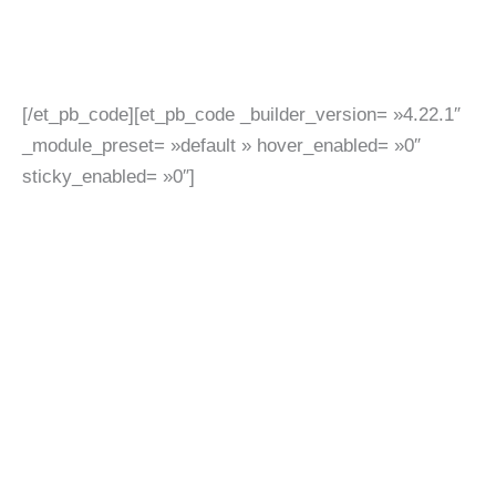
[/et_pb_code][et_pb_code _builder_version= »4.22.1″
_module_preset= »default » hover_enabled= »0″
sticky_enabled= »0″]