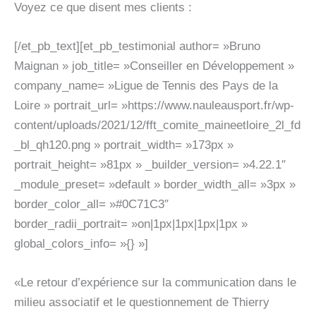
Voyez ce que disent mes clients :
[/et_pb_text][et_pb_testimonial author= »Bruno
Maignan » job_title= »Conseiller en Développement »
company_name= »Ligue de Tennis des Pays de la
Loire » portrait_url= »https://www.nauleausport.fr/wp-
content/uploads/2021/12/fft_comite_maineetloire_2l_fd
_bl_qh120.png » portrait_width= »173px »
portrait_height= »81px » _builder_version= »4.22.1″
_module_preset= »default » border_width_all= »3px »
border_color_all= »#0C71C3″
border_radii_portrait= »on|1px|1px|1px|1px »
global_colors_info= »{} »]
«Le retour d’expérience sur la communication dans le
milieu associatif et le questionnement de Thierry