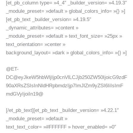
[et_pb_column type= »4_4″ _builder_version= »4.19.3″
_module_preset= »default » global_colors_info= »{} »]
[et_pb_text _builder_version= »4.19.5″
_dynamic_attributes= »content »
_module_preset= »default » text_font_size= »25px »
text_orientation= »center »
background_layout= »dark » global_colors_info= »{} »]
@ET-
DC@eyJkeW5hbWljIjp0cnVlLCJjb250ZW50IjoicG9zdF
90aXRsZSIsInNldHRpbmdzIjp7ImJlZm9yZSI6IiIsImF
mdGVyIjoiIn19@
[/et_pb_text][et_pb_text _builder_version= »4.22.1″
_module_preset= »default »
text_text_color= »#FFFFFF » hover_enabled= »0″