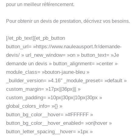
pour un meilleur référencement.
Pour obtenir un devis de prestation, décrivez vos besoins.
[/et_pb_text][et_pb_button
button_url= »https://www.nauleausport.fr/demande-
devis/ » url_new_window= »on » button_text= »Je
demande un devis » button_alignment= »center »
module_class= »bouton-jaune-bleu »
_builder_version= »4.16″ _module_preset= »default »
custom_margin= »17px||36px||| »
custom_padding= »10px|30px|10px|30px »
global_colors_info= »{} »
button_bg_color__hover= »#FFFFFF »
button_bg_color__hover_enabled= »on|hover »
button_letter_spacing__hover= »1px »