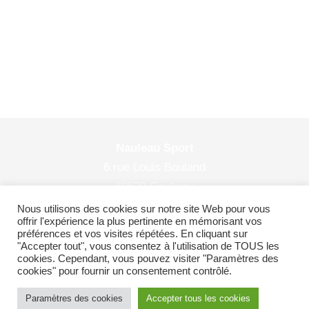
Nauleau Sport
6 rue Louis Bouland
60530 Couloisy
© 2026 Nauleau Sport
Nous utilisons des cookies sur notre site Web pour vous
offrir l'expérience la plus pertinente en mémorisant vos
préférences et vos visites répétées. En cliquant sur
"Accepter tout", vous consentez à l'utilisation de TOUS les
cookies. Cependant, vous pouvez visiter "Paramètres des
Plan du site
|
Politiques de confidentialité
cookies" pour fournir un consentement contrôlé.
Paramètres des cookies
Accepter tous les cookies