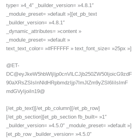
type= »4_4″ _builder_version= »4.8.1″
_module_preset= »default »][et_pb_text
_builder_version= »4.8.1″
_dynamic_attributes= »content »
_module_preset= »default »
text_text_color= »#FFFFFF » text_font_size= »25px »]
@ET-
DC@eyJkeW5hbWljIjp0cnVlLCJjb250ZW50IjoicG9zdF
90aXRsZSIsInNldHRpbmdzIjp7ImJlZm9yZSI6IiIsImF
mdGVyIjoiIn19@
[/et_pb_text][/et_pb_column][/et_pb_row]
[/et_pb_section][et_pb_section fb_built= »1″
_builder_version= »4.5.0″ _module_preset= »default »]
[et_pb_row _builder_version= »4.5.0″