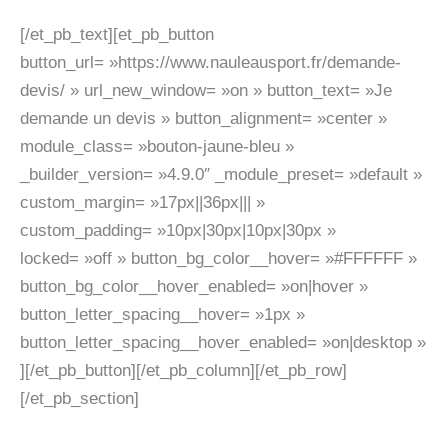
[/et_pb_text][et_pb_button
button_url= »https://www.nauleausport.fr/demande-
devis/ » url_new_window= »on » button_text= »Je
demande un devis » button_alignment= »center »
module_class= »bouton-jaune-bleu »
_builder_version= »4.9.0″ _module_preset= »default »
custom_margin= »17px||36px||| »
custom_padding= »10px|30px|10px|30px »
locked= »off » button_bg_color__hover= »#FFFFFF »
button_bg_color__hover_enabled= »on|hover »
button_letter_spacing__hover= »1px »
button_letter_spacing__hover_enabled= »on|desktop »
][/et_pb_button][/et_pb_column][/et_pb_row]
[/et_pb_section]