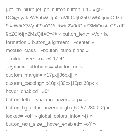
[/et_pb_blurb][et_pb_button button_url= »@ET-
DC@eyJkeW5hbWljIjp0cnVlLCJjb250ZW50IjoicG9zdF
9saW5rX3VybF9wYWdlIiwic2V0dGluZ3MiOnsicG9zdF
9pZCI6IjY2MzQifX0=@ » button_text= »Voir la
formation » button_alignment= »center »
module_class= »bouton-jaune-blanc »
_builder_version= »4.17.4″
_dynamic_attributes= »button_url »
custom_margin= »17px||36px||| »
custom_padding= »10px|30px|10px|30px »
hover_enabled= »0″
button_letter_spacing_hover= »1px »
button_bg_color_hover= »rgba(60,57,230,0.2) »
locked= »off » global_colors_info= »{} »
button_text_size__hover_enabled= »off »