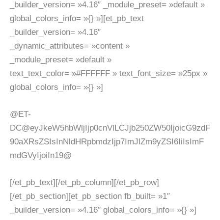
_builder_version= »4.16″ _module_preset= »default »
global_colors_info= »{} »][et_pb_text
_builder_version= »4.16″
_dynamic_attributes= »content »
_module_preset= »default »
text_text_color= »#FFFFFF » text_font_size= »25px »
global_colors_info= »{} »]
@ET-
DC@eyJkeW5hbWljIjp0cnVlLCJjb250ZW50IjoicG9zdF
90aXRsZSIsInNldHRpbmdzIjp7ImJlZm9yZSI6IiIsImF
mdGVyIjoiIn19@
[/et_pb_text][/et_pb_column][/et_pb_row]
[/et_pb_section][et_pb_section fb_built= »1″
_builder_version= »4.16″ global_colors_info= »{} »]