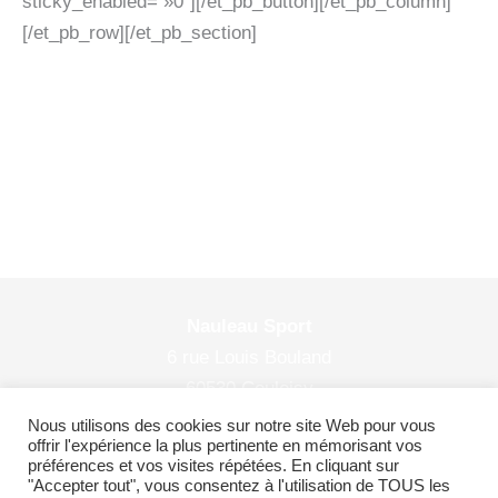
sticky_enabled= »0″][/et_pb_button][/et_pb_column]
[/et_pb_row][/et_pb_section]
Nauleau Sport
6 rue Louis Bouland
60530 Couloisy
© 2026 Nauleau Sport
Nous utilisons des cookies sur notre site Web pour vous
offrir l'expérience la plus pertinente en mémorisant vos
préférences et vos visites répétées. En cliquant sur
"Accepter tout", vous consentez à l'utilisation de TOUS les