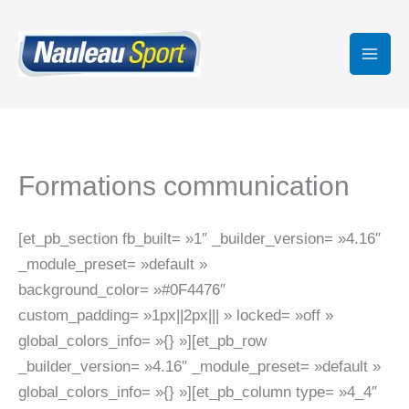
Aller
au
contenu
Formations communication
[et_pb_section fb_built= »1″ _builder_version= »4.16″
_module_preset= »default »
background_color= »#0F4476″
custom_padding= »1px||2px||| » locked= »off »
global_colors_info= »{} »][et_pb_row
_builder_version= »4.16″ _module_preset= »default »
global_colors_info= »{} »][et_pb_column type= »4_4″