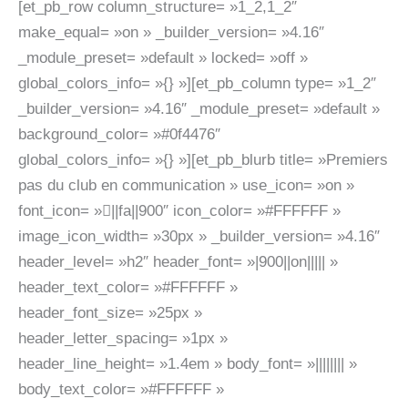
[et_pb_row column_structure= »1_2,1_2″
make_equal= »on » _builder_version= »4.16″
_module_preset= »default » locked= »off »
global_colors_info= »{} »][et_pb_column type= »1_2″
_builder_version= »4.16″ _module_preset= »default »
background_color= »#0f4476″
global_colors_info= »{} »][et_pb_blurb title= »Premiers
pas du club en communication » use_icon= »on »
font_icon= »||fa||900″ icon_color= »#FFFFFF »
image_icon_width= »30px » _builder_version= »4.16″
header_level= »h2″ header_font= »|900||on||||| »
header_text_color= »#FFFFFF »
header_font_size= »25px »
header_letter_spacing= »1px »
header_line_height= »1.4em » body_font= »|||||||| »
body_text_color= »#FFFFFF »