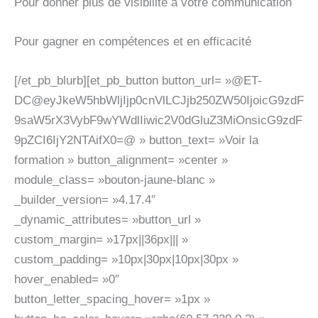
Pour donner plus de visibilité à votre communication
Pour gagner en compétences et en efficacité
[/et_pb_blurb][et_pb_button button_url= »@ET-
DC@eyJkeW5hbWljIjp0cnVlLCJjb250ZW50IjoicG9zdF
9saW5rX3VybF9wYWdlIiwic2V0dGluZ3MiOnsicG9zdF
9pZCI6IjY2NTAifX0=@ » button_text= »Voir la
formation » button_alignment= »center »
module_class= »bouton-jaune-blanc »
_builder_version= »4.17.4″
_dynamic_attributes= »button_url »
custom_margin= »17px||36px||| »
custom_padding= »10px|30px|10px|30px »
hover_enabled= »0″
button_letter_spacing_hover= »1px »