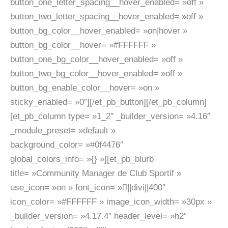
button_one_letter_spacing__hover_enabled= »off »
button_two_letter_spacing__hover_enabled= »off »
button_bg_color__hover_enabled= »on|hover »
button_bg_color__hover= »#FFFFFF »
button_one_bg_color__hover_enabled= »off »
button_two_bg_color__hover_enabled= »off »
button_bg_enable_color__hover= »on »
sticky_enabled= »0″][/et_pb_button][/et_pb_column]
[et_pb_column type= »1_2″ _builder_version= »4.16″
_module_preset= »default »
background_color= »#0f4476″
global_colors_info= »{} »][et_pb_blurb
title= »Community Manager de Club Sportif »
use_icon= »on » font_icon= »||divi||400″
icon_color= »#FFFFFF » image_icon_width= »30px »
_builder_version= »4.17.4″ header_level= »h2″