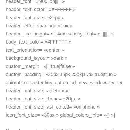
header_font= »|900||on||||| »
header_text_color= »#FFFFFF »
header_font_size= »25px »
header_letter_spacing= »1px »
header_line_height= »1.4em » body_font= »|||||||| »
body_text_color= »#FFFFFF »
text_orientation= »center »
background_layout= »dark »
custom_margin= »||||true|false »
custom_padding= »25px|15px|25px|15px|true|true »
animation= »off » link_option_url_new_window= »on »
header_font_size_tablet= » »
header_font_size_phone= »20px »
header_font_size_last_edited= »on|phone »
icon_font_size= »30px » global_colors_info= »{} »]