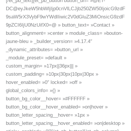
[/et_pb_text][et_pb_button button_url= »@ET-
DC@eyJkeW5hbWljIjp0cnVlLCJjb250ZW50IjoicG9zdF
9saW5rX3VybF9wYWdlIiwic2V0dGluZ3MiOnsicG9zdF
9pZCI6IjU0NzUifX0=@ » button_text= »Contact »
button_alignment= »center » module_class= »bouton-
jaune-bleu » _builder_version= »4.17.4″
_dynamic_attributes= »button_url »
_module_preset= »default »
custom_margin= »17px||36px||| »
custom_padding= »10px|30px|10px|30px »
hover_enabled= »0″ locked= »off »
global_colors_info= »{} »
button_bg_color__hover= »#FFFFFF »
button_bg_color__hover_enabled= »on|hover »
button_letter_spacing__hover= »1px »
button_letter_spacing__hover_enabled= »on|desktop »