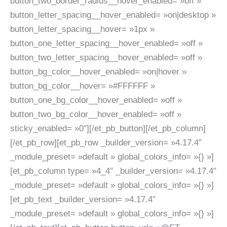
button_two_border_radius__hover_enabled= »off »
button_letter_spacing__hover_enabled= »on|desktop »
button_letter_spacing__hover= »1px »
button_one_letter_spacing__hover_enabled= »off »
button_two_letter_spacing__hover_enabled= »off »
button_bg_color__hover_enabled= »on|hover »
button_bg_color__hover= »#FFFFFF »
button_one_bg_color__hover_enabled= »off »
button_two_bg_color__hover_enabled= »off »
sticky_enabled= »0″][/et_pb_button][/et_pb_column]
[/et_pb_row][et_pb_row _builder_version= »4.17.4″
_module_preset= »default » global_colors_info= »{} »]
[et_pb_column type= »4_4″ _builder_version= »4.17.4″
_module_preset= »default » global_colors_info= »{} »]
[et_pb_text _builder_version= »4.17.4″
_module_preset= »default » global_colors_info= »{} »]