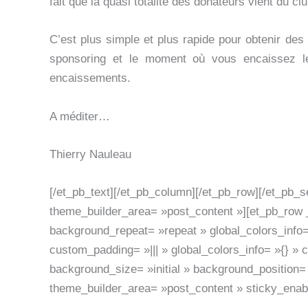
fait que la quasi totalité des donateurs vient du c
C’est plus simple et plus rapide pour obtenir de
sponsoring et le moment où vous encaissez le
encaissements.
A méditer…
Thierry Nauleau
[/et_pb_text][/et_pb_column][/et_pb_row][/et_pb_se
theme_builder_area= »post_content »][et_pb_row _
background_repeat= »repeat » global_colors_info=
custom_padding= »||| » global_colors_info= »{} »
background_size= »initial » background_position=
theme_builder_area= »post_content » sticky_enab