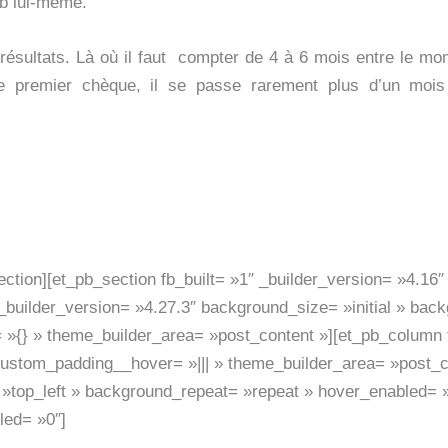
lub lui-même.
s résultats. Là où il faut compter de 4 à 6 mois entre le 
 premier chèque, il se passe rarement plus d’un mois e
ction][et_pb_section fb_built= »1″ _builder_version= »4.16″ 
builder_version= »4.27.3″ background_size= »initial » back
 »{} » theme_builder_area= »post_content »][et_pb_column 
 custom_padding__hover= »||| » theme_builder_area= »post_co
 »top_left » background_repeat= »repeat » hover_enabled= »
led= »0″]