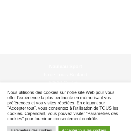
Nauleau Sport
6 rue Louis Bouland
60530 Couloisy
© 2026 Nauleau Sport
Nous utilisons des cookies sur notre site Web pour vous
offrir l'expérience la plus pertinente en mémorisant vos
préférences et vos visites répétées. En cliquant sur
"Accepter tout", vous consentez à l'utilisation de TOUS les
cookies. Cependant, vous pouvez visiter "Paramètres des
Plan du site
|
Politiques de confidentialité
cookies" pour fournir un consentement contrôlé.
Paramètres des cookies
Accepter tous les cookies