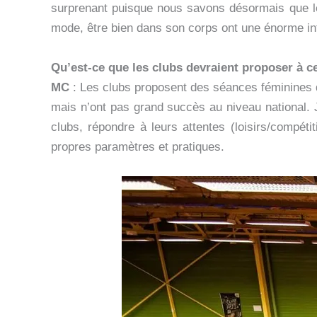
surprenant puisque nous savons désormais que le s
mode, être bien dans son corps ont une énorme influ
Qu’est-ce que les clubs devraient proposer à c
MC
: Les clubs proposent des séances féminines de
mais n’ont pas grand succès au niveau national. J
clubs, répondre à leurs attentes (loisirs/compét
propres paramètres et pratiques.