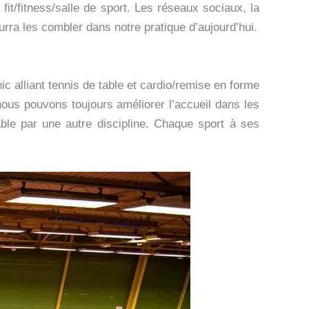
it/fitness/salle de sport. Les réseaux sociaux, la
urra les combler dans notre pratique d’aujourd’hui.
 alliant tennis de table et cardio/remise en forme
nous pouvons toujours améliorer l’accueil dans les
able par une autre discipline. Chaque sport à ses