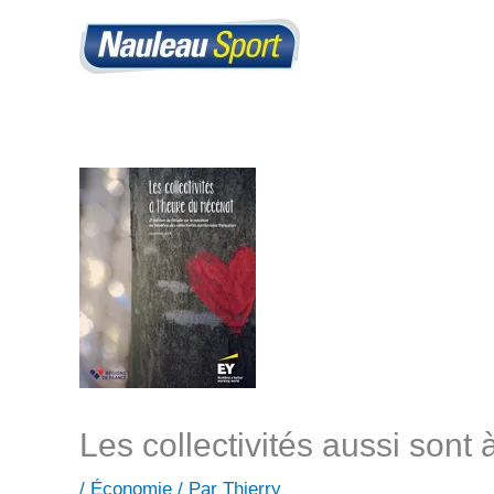
Aller
au
contenu
Les collectivités aussi son
/
Économie
/ Par
Thierry