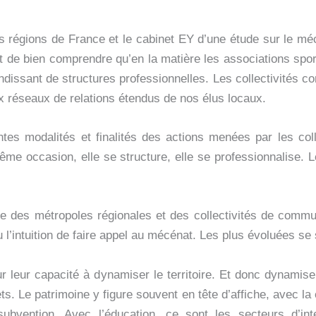
es régions de France et le cabinet EY d’une étude sur le mécé
t de bien comprendre qu’en la matière les associations sp
dissant de structures professionnelles. Les collectivités c
aux réseaux de relations étendus de nos élus locaux.
entes modalités et finalités des actions menées par les co
me occasion, elle se structure, elle se professionnalise. 
ative des métropoles régionales et des collectivités de commu
 l’intuition de faire appel au mécénat. Les plus évoluées se 
ur leur capacité à dynamiser le territoire. Et donc dynamis
s. Le patrimoine y figure souvent en tête d’affiche, avec la 
ubvention. Avec l’éducation, ce sont les secteurs d’int