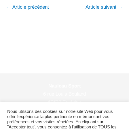
←
Article précédent
Article suivant
→
Nauleau Sport
6 rue Louis Bouland
60530 Couloisy
© 2026 Nauleau Sport
Nous utilisons des cookies sur notre site Web pour vous
offrir l'expérience la plus pertinente en mémorisant vos
préférences et vos visites répétées. En cliquant sur
"Accepter tout", vous consentez à l'utilisation de TOUS les