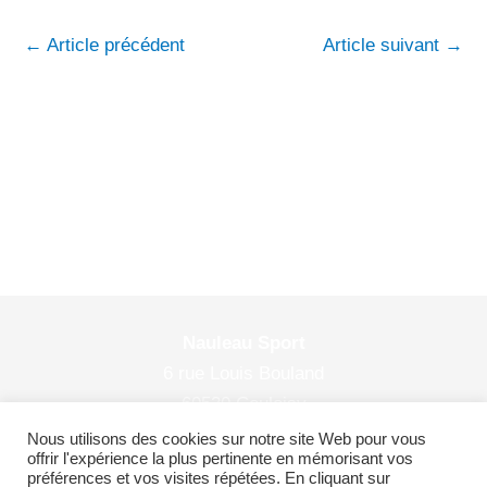
←
Article précédent
Article suivant
→
Nauleau Sport
6 rue Louis Bouland
60530 Couloisy
© 2026 Nauleau Sport
Nous utilisons des cookies sur notre site Web pour vous
offrir l'expérience la plus pertinente en mémorisant vos
préférences et vos visites répétées. En cliquant sur