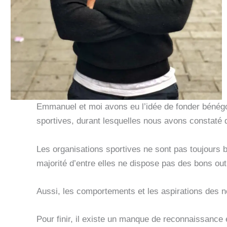
Emmanuel et moi avons eu l’idée de fonder bénég
sportives, durant lesquelles nous avons constaté q
Les organisations sportives ne sont pas toujours b
majorité d’entre elles ne dispose pas des bons out
Aussi, les comportements et les aspirations des n
Pour finir, il existe un manque de reconnaissance