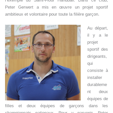
l’exemple du Saint-Flour Handball.
Dans ce club,
Peter Gerwert a mis en œuvre un projet sportif
ambitieux et volontaire pour toute la filière garçon.
Au départ,
il y a le
projet
sportif des
dirigeants,
qui
consiste à
installer
durableme
nt deux
équipes de
filles et deux équipes de garçons dans les
championnats nationaux. Pour y parvenir, Peter