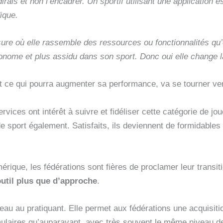
e dirais et non l’encadrer. Un sportif utilisant une applicatio
ique.
re où elle rassemble des ressources ou fonctionnalités qu’o
tonome et plus assidu dans son sport. Donc oui elle change la
out ce qui pourra augmenter sa performance, va se tourner ve
ices ont intérêt à suivre et fidéliser cette catégorie de jou
 sport également. Satisfaits, ils deviennent de formidable
ique, les fédérations sont fières de proclamer leur transiti
outil plus que d’approche
.
eau au pratiquant. Elle permet aux fédérations une acquisitio
laires qu’auparavant, avec très souvent le même niveau de 