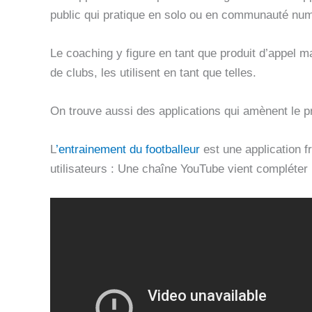
public qui pratique en solo ou en communauté num
Le coaching y figure en tant que produit d’appel m
de clubs, les utilisent en tant que telles.
On trouve aussi des applications qui amènent le p
L
’entrainement du footballeur
est une application 
utilisateurs : Une chaîne YouTube vient compléter l