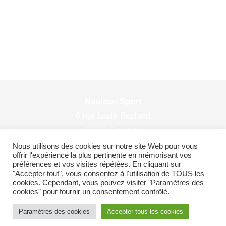
Nauleau Sport
6 rue Louis Bouland
60530 Couloisy
© 2026 Nauleau Sport
Nous utilisons des cookies sur notre site Web pour vous
offrir l'expérience la plus pertinente en mémorisant vos
préférences et vos visites répétées. En cliquant sur
"Accepter tout", vous consentez à l'utilisation de TOUS les
cookies. Cependant, vous pouvez visiter "Paramètres des
Plan du site
|
Politiques de confidentialité
cookies" pour fournir un consentement contrôlé.
Paramètres des cookies
Accepter tous les cookies