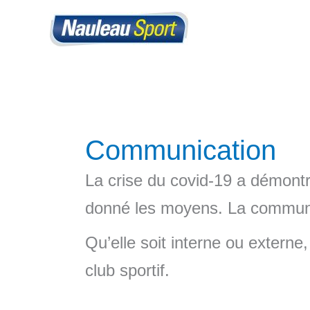
Aller
au
contenu
Communication
La crise du covid-19 a démontré
donné les moyens. La communica
Qu’elle soit interne ou extern
club sportif.