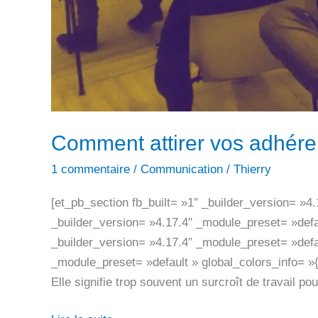
Comment attirer vos adhére
1 commentaire
/
Communication
/
Thierry
[et_pb_section fb_built= »1″ _builder_version= »4
_builder_version= »4.17.4″ _module_preset= »defa
_builder_version= »4.17.4″ _module_preset= »defau
_module_preset= »default » global_colors_info= »
Elle signifie trop souvent un surcroît de travail 