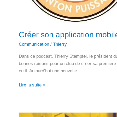
Créer son application mobil
Communication
/
Thierry
Dans ce podcast, Thierry Stempfel, le président d
bonnes raisons pour un club de créer sa première a
outil. Aujourd’hui une nouvelle
Créer
Lire la suite »
son
application
mobile
de