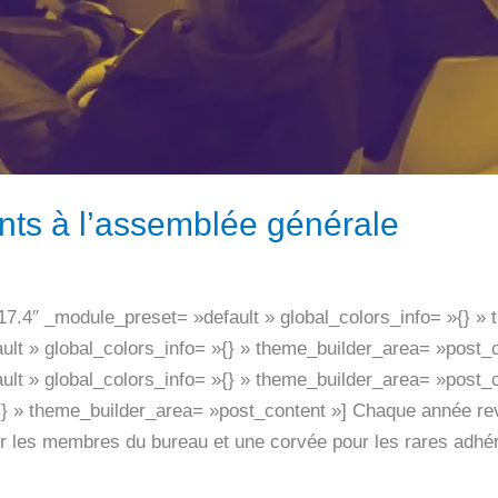
nts à l’assemblée générale
.17.4″ _module_preset= »default » global_colors_info= »{} 
ult » global_colors_info= »{} » theme_builder_area= »post_
lt » global_colors_info= »{} » theme_builder_area= »post_c
{} » theme_builder_area= »post_content »] Chaque année re
pour les membres du bureau et une corvée pour les rares adhé