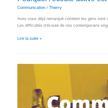
Communication
/
Thierry
Avez-vous déjà remarqué combien les gens sont di
Les difficultés d’écoute de nos contemporains eng
Pourquoi
Lire la suite »
l’écoute
active
est
utile
aux
dirigeants
de
club