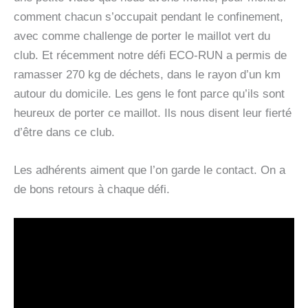
comment chacun s’occupait pendant le confinement,
avec comme challenge de porter le maillot vert du
club. Et récemment notre défi ECO-RUN a permis de
ramasser 270 kg de déchets, dans le rayon d’un km
autour du domicile. Les gens le font parce qu’ils sont
heureux de porter ce maillot. Ils nous disent leur fierté
d’être dans ce club.
Les adhérents aiment que l’on garde le contact. On a
de bons retours à chaque défi.