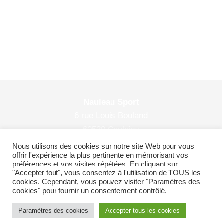
Nauleau Sport
6 rue Louis Bouland
60530 Couloisy
© 2026 Nauleau Sport
Nous utilisons des cookies sur notre site Web pour vous
offrir l'expérience la plus pertinente en mémorisant vos
préférences et vos visites répétées. En cliquant sur
"Accepter tout", vous consentez à l'utilisation de TOUS les
cookies. Cependant, vous pouvez visiter "Paramètres des
Plan du site
|
Politiques de confidentialité
cookies" pour fournir un consentement contrôlé.
Paramètres des cookies
Accepter tous les cookies