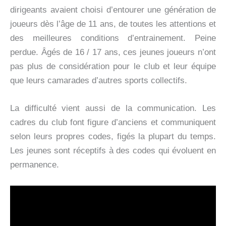
dirigeants avaient choisi d’entourer une génération de
joueurs dès l’âge de 11 ans, de toutes les attentions et
des meilleures conditions d’entrainement. Peine
perdue. Âgés de 16 / 17 ans, ces jeunes joueurs n’ont
pas plus de considération pour le club et leur équipe
que leurs camarades d’autres sports collectifs.
La difficulté vient aussi de la communication. Les
cadres du club font figure d’anciens et communiquent
selon leurs propres codes, figés la plupart du temps.
Les jeunes sont réceptifs à des codes qui évoluent en
permanence.