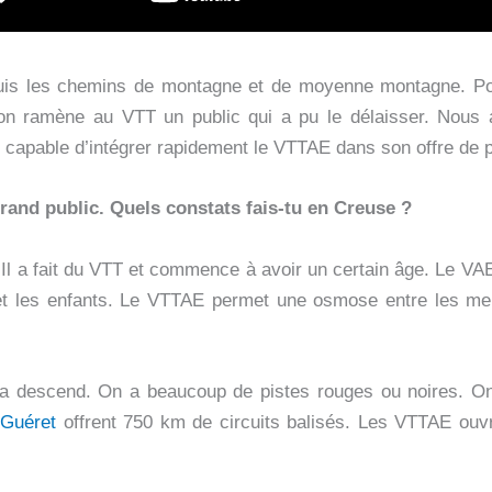
uis les chemins de montagne et de moyenne montagne. Po
ion ramène au VTT un public qui a pu le délaisser. Nous 
st capable d’intégrer rapidement le VTTAE dans son offre de p
rand public. Quels constats fais-tu en Creuse ?
. Il a fait du VTT et commence à avoir un certain âge. Le VAE
et les enfants. Le VTTAE permet une osmose entre les memb
a descend. On a beaucoup de pistes rouges ou noires. On 
 Guéret
offrent 750 km de circuits balisés. Les VTTAE ouvr