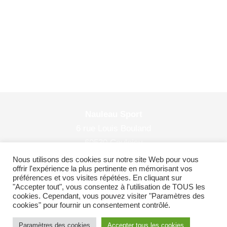
Nauleau Sport
6 rue Louis Bouland
60530 Couloisy
© 2026 Nauleau Sport
Nous utilisons des cookies sur notre site Web pour vous
offrir l'expérience la plus pertinente en mémorisant vos
préférences et vos visites répétées. En cliquant sur
"Accepter tout", vous consentez à l'utilisation de TOUS les
cookies. Cependant, vous pouvez visiter "Paramètres des
Plan du site
|
Politiques de confidentialité
cookies" pour fournir un consentement contrôlé.
Paramètres des cookies
Accepter tous les cookies