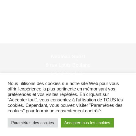
Nauleau Sport
6 rue Louis Bouland
60530 Couloisy
© 2026 Nauleau Sport
Nous utilisons des cookies sur notre site Web pour vous
offrir l'expérience la plus pertinente en mémorisant vos
préférences et vos visites répétées. En cliquant sur
"Accepter tout", vous consentez à l'utilisation de TOUS les
cookies. Cependant, vous pouvez visiter "Paramètres des
Plan du site
|
Politiques de confidentialité
cookies" pour fournir un consentement contrôlé.
Paramètres des cookies
Accepter tous les cookies