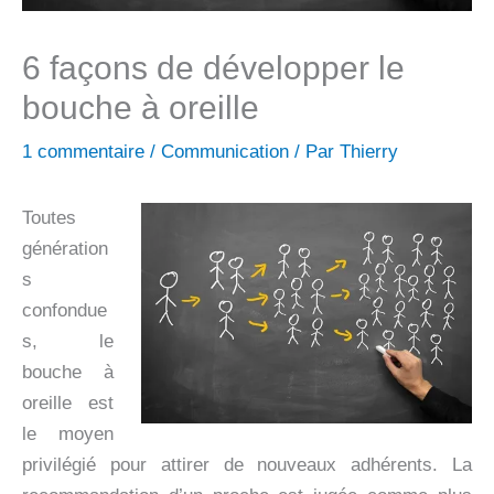
6 façons de développer le
bouche à oreille
1 commentaire
/
Communication
/ Par
Thierry
Toutes
génération
s
confondue
s, le
bouche à
oreille est
le moyen
privilégié pour attirer de nouveaux adhérents. La