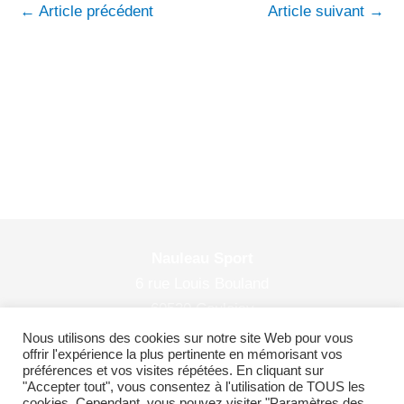
←
Article précédent
Article suivant
→
Nauleau Sport
6 rue Louis Bouland
60530 Couloisy
© 2026 Nauleau Sport
Nous utilisons des cookies sur notre site Web pour vous
offrir l'expérience la plus pertinente en mémorisant vos
préférences et vos visites répétées. En cliquant sur
"Accepter tout", vous consentez à l'utilisation de TOUS les
cookies. Cependant, vous pouvez visiter "Paramètres des