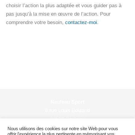
choisir l’action la plus adaptée et vous guider pas à
pas jusqu’à la mise en œuvre de l’action. Pour
comprendre votre besoin,
contactez-moi
.
Nauleau Sport
6 rue Louis Bouland
60530 Couloisy
© 2026 Nauleau Sport
Nous utilisons des cookies sur notre site Web pour vous
offrir l'expérience la plus pertinente en mémorisant vos