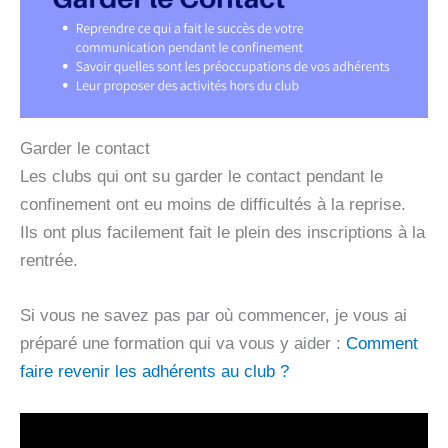
Garder le contact
Les clubs qui ont su garder le contact pendant le
confinement ont eu moins de difficultés à la reprise.
Ils ont plus facilement fait le plein des inscriptions à la
rentrée.
Si vous ne savez pas par où commencer, je vous ai
préparé une formation qui va vous y aider :
Comment
faire revenir les adhérents au club ?